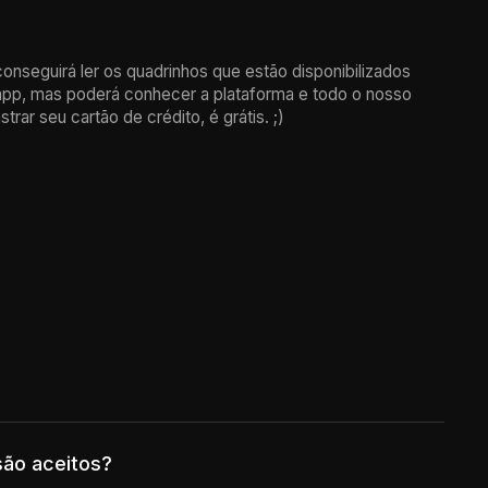
conseguirá ler os quadrinhos que estão disponibilizados
 app, mas poderá conhecer a plataforma e todo o nosso
rar seu cartão de crédito, é grátis. ;)
de quadrinhos digitais via streaming disponível para Web, iOS
tos ou disponíveis via assinatura, compra ou aluguel.
ão aceitos?