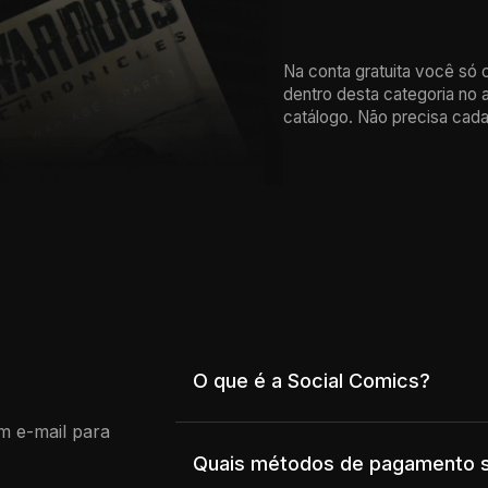
Na conta gratuita você só 
dentro desta categoria no
catálogo. Não precisa cadast
O que é a Social Comics?
m e-mail para
Social Comics é uma plataforma de leitura 
e Android. Os quadrinhos podem ser gratui
Quais métodos de pagamento s